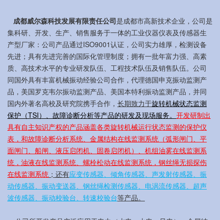
 成都威尔森科技发展有限责任公司
是成都市高新技术企业，公司是
集科研、开发、生产、销售服务于一体的工业仪器仪表及传感器生
产型厂家：公司产品通过ISO9001认证，公司实力雄厚，检测设备
先进；具有先进完善的国际化管理制度；拥有一批年富力强、高素
质、高技术水平的专业研发队伍、工程技术队伍及销售队伍。公司
同国外具有丰富机械振动经验公司合作，代理德国申克振动监测产
品，美国罗克韦尔振动监测产品、美国本特利振动监测产品，并同
国内外著名高校及研究院携手合作，
长期致力于
旋转机械状态监测
保护（TSI）、故障诊断分析等产品的研发及现场服务。
开发研制出
具有自主知识产权的产品涵盖各类旋转机械运行状态监测的保护仪
表，和故障诊断分析系统、金属结构在线监测系统（弧形闸门、平
面闸门、船闸、液压启闭机、固卷启闭机）、机组油雾在线监测系
统，油液在线监测系统、螺栓松动在线监测系统，钢丝绳无损探伤
在线监测系统
；还有
应变传感器、倾角传感器、声发射传感器、振
动传感器、振动变送器、钢丝绳检测传感器、电涡流传感器、超声
波传感器、振动校验台、转速校验台
等产品。